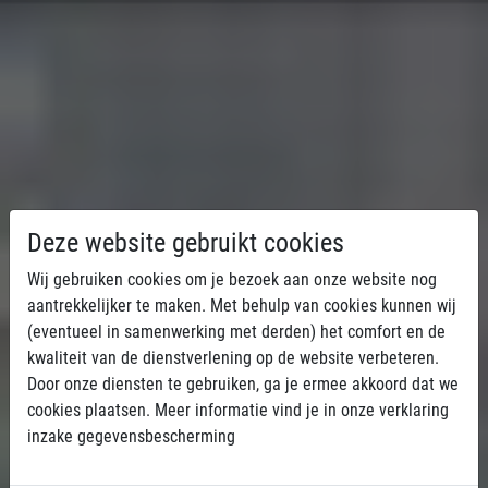
Over My Fitness 24/7 in
Deze website gebruikt cookies
Wij gebruiken cookies om je bezoek aan onze website nog
Arendonk & retie
aantrekkelijker te maken. Met behulp van cookies kunnen wij
(eventueel in samenwerking met derden) het comfort en de
Altijd toegankelijk: bij MyFitness 24/7 train
kwaliteit van de dienstverlening op de website verbeteren.
je dag en nacht, met persoonlijke
Door onze diensten te gebruiken, ga je ermee akkoord dat we
begeleiding en moderne eGym-technologie
cookies plaatsen. Meer informatie vind je in onze verklaring
die jouw fitnessdoelen sneller en slimmer
inzake gegevensbescherming
bereikbaar maakt.