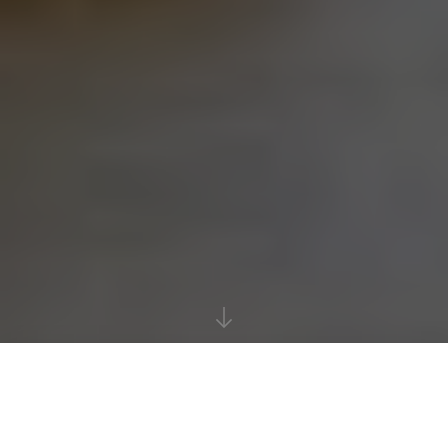
Ontdek wat My Fitness 24/7 voor jou kan betekenen
Gratis training
Lidmaatschapstest